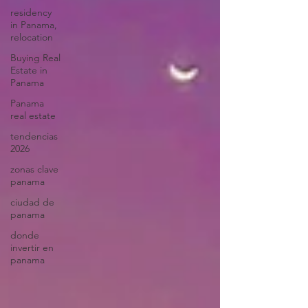
residency
in Panama,
relocation
Buying Real
Estate in
Panama
Panama
real estate
tendencias
2026
zonas clave
panama
ciudad de
panama
donde
invertir en
panama