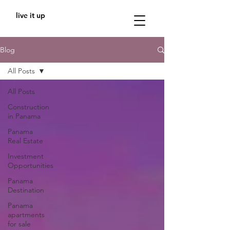
live it up
Blog
All Posts
All Posts
Construction
in Panama
Panama
Real Estate
Investment
Opportunities
Panama
Destination
Panama
apartments
for sale